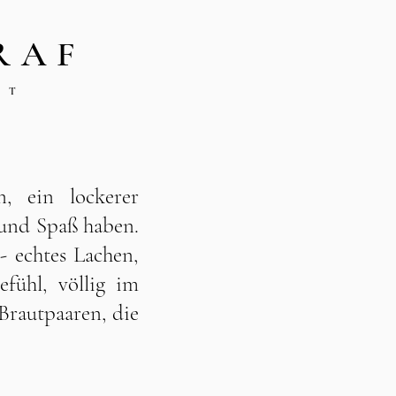
RAF
RT
, ein lockerer
n und Spaß haben.
 echtes Lachen,
efühl, völlig im
rautpaaren, die