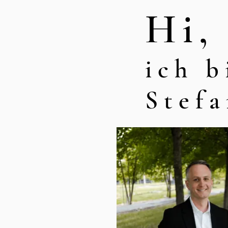
Hi,
ich b
Stef