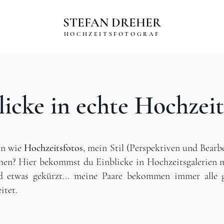
STEFAN DREHER
HOCHZEITSFOTOGRAF
licke in echte Hochzeite
en wie
Hochzeitsfotos
, mein Stil (Perspektiven und Bearb
ehen?
Hier bekommst du Einblicke in Hochzeitsgalerien m
d etwas gekürzt... meine Paare bekommen immer alle 
itet.