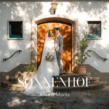
SONNENHOF
Alisa & Moritz