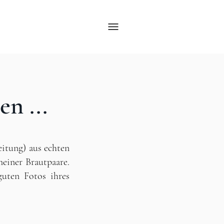
n ...
eitung) aus echten
einer Brautpaare.
guten Fotos ihres